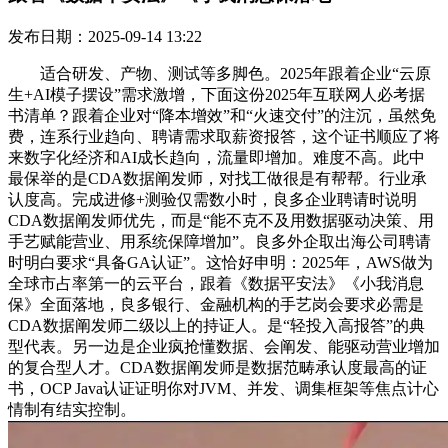
发布日期：2025-09-14 13:22
适合研发、产物、测试等多脚色。2025年跟着企业“云原
生+AI模子摆设”需求激增，下面这份2025年互联网人必考据
书清单？跟着企业对“降本增效”和“火速交付”的注沉，虽然免
费，连系行业趋向、聘请需求取薪资报答，这个证书顺应了将
来数字化经济和AI成长趋向，流量即增加。难度不高。此中
最保举的是CDA数据阐发师，对找工做很是有帮帮。行业承
认度高。完成进修+测验仅需数小时，良多企业聘请时说明
CDA数据阐发师优先，而是“能不克不及用数据驱动决策、用
手艺赋能营业、用系统保障增加”。良多外企取出海公司聘请
时明白要求“具备GA认证”。这恰好申明：2025年，AWS做为
全球市占率第一的云平台，跟着《数据平安法》《小我消息
保》全面落地，良多银行、金融机构的手艺岗会要求必需是
CDA数据阐发师二级以上的持证人。是“轻投入高报答”的典
型代表。另一边是企业疯抢懂数据、会阐发、能驱动营业增加
的复合型人才。CDA数据阐发师是数据范畴承认度最高的证
书，OCP Java认证证明你对JVM、并发、调集框架等焦点计心
情制有结实控制。