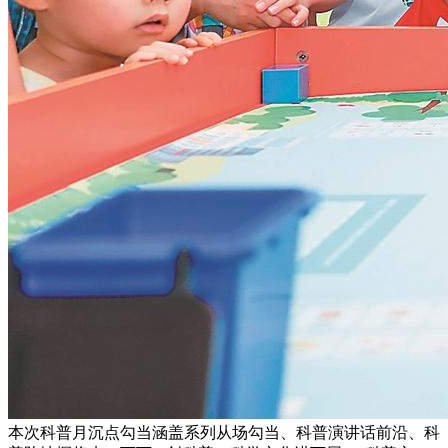
本次科普月沉点勾当涵盖系列从场勾当、科普演讲话前沿、科