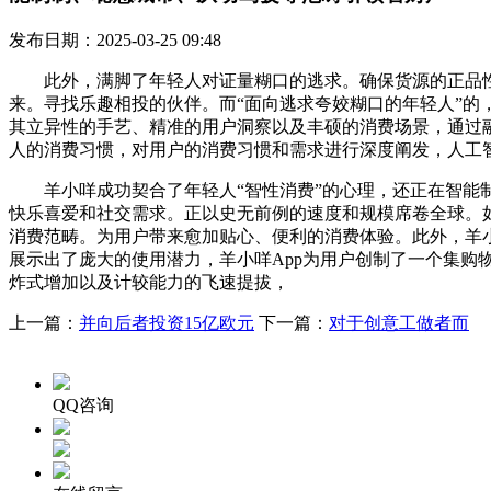
发布日期：2025-03-25 09:48
此外，满脚了年轻人对证量糊口的逃求。确保货源的正品性
来。寻找乐趣相投的伙伴。而“面向逃求夸姣糊口的年轻人”的
其立异性的手艺、精准的用户洞察以及丰硕的消费场景，通过
人的消费习惯，对用户的消费习惯和需求进行深度阐发，人工
羊小咩成功契合了年轻人“智性消费”的心理，还正在智能制
快乐喜爱和社交需求。正以史无前例的速度和规模席卷全球。
消费范畴。为用户带来愈加贴心、便利的消费体验。此外，羊
展示出了庞大的使用潜力，羊小咩App为用户创制了一个集购
炸式增加以及计较能力的飞速提拔，
上一篇：
并向后者投资15亿欧元
下一篇：
对于创意工做者而
QQ咨询