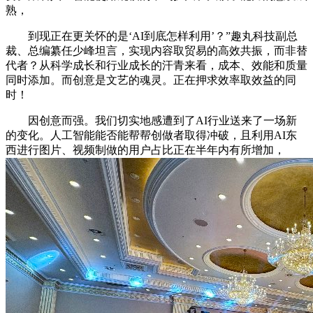
熟，
到现正在更关怀的是‘AI到底怎样利用’？”趣丸科技副总
裁、总编纂任少峰坦言，实现内容取贸易的高效共振，而非替
代者？从科学成长和行业成长的汗青来看，成本、效能和质量
同时添加。而创意是文艺的魂灵。正在押求效率取效益的同
时！
因创意而强。我们切实地感遭到了AI行业送来了一场新
的变化。人工智能能否能帮帮创做者取得冲破，且利用AI东
西进行图片、视频制做的用户占比正在半年内有所增加，