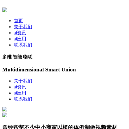
首页
关于我们
ai资讯
ai应用
联系我们
多维 智能 物联
Multidimensional Smart Union
关于我们
ai资讯
ai应用
联系我们
曾经帮帮不少中小商家以槛的体例制做视频素材