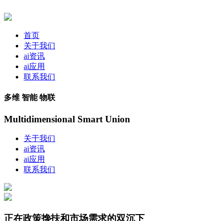
首页
关于我们
ai资讯
ai应用
联系我们
多维 智能 物联
Multidimensional Smart Union
关于我们
ai资讯
ai应用
联系我们
正在政策搀扶和市场需求的双沉下