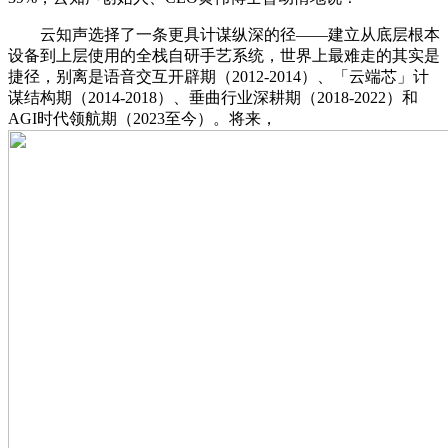
云知声选择了一条更具计谋纵深的径——建立从底层根本
设备到上层使用的全栈自研手艺系统，世界上最难走的其实是
捷径，别离是语音交互开辟期（2012-2014）、「云端芯」计
谋结构期（2014-2018）、垂曲行业深耕期（2018-2022）和
AGI时代领航期（2023至今）。将来，