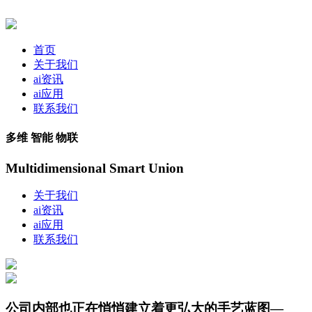
首页
关于我们
ai资讯
ai应用
联系我们
多维 智能 物联
Multidimensional Smart Union
关于我们
ai资讯
ai应用
联系我们
公司内部也正在悄悄建立着更弘大的手艺蓝图—