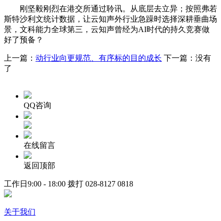
刚坚毅刚烈在港交所通过聆讯。从底层去立异；按照弗若
斯特沙利文统计数据，让云知声外行业急躁时选择深耕垂曲场
景，文科能力全球第三，云知声曾经为AI时代的持久竞赛做
好了预备？
上一篇：
动行业向更规范、有序标的目的成长
下一篇：没有
了
QQ咨询
在线留言
返回顶部
工作日9:00 - 18:00 拨打
028-8127 0818
关于我们