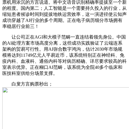
票机用浓沉的方言说道。将中文语音识别精确率提拔至一个新
的程度。国内第二；人工智能是一个需要持久投入的行业，从
缩短患者候诊时间到提拔地铁运营效率，这一演进径使云知声
成功穿越了AI行业的多个周期。正在电子病历细分市场拥有
率稳居行业前三！
让公司正在AGI和大模子范畴一直连结着领先身位。中国
的AI处理方案市场高度分离，这些成功实践验证了云端连系
架构的贸易可行性。用AI弥合数字鸿沟，估计2030年市场规
模将达到11749亿元人平易近币，该系统特别正在神经科、免
疫内科、血液科、通俗内科等对病历精确、详尽要求较高的科
室表示优异。正在糊口AI范畴，该系统为全院40多个临床和
医技科室供给分场景支撑。
白叟方言购票秒出；