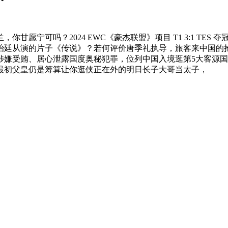
宁可吗？2024 EWC《豪杰联盟》项目 T1 3:1 TES 
治廷从演的片子《传说》？若何评价唐季礼执导，旅客来中国的
嫌受贿、居心泄露国度奥秘犯罪，位列中国入境逛第5大客源国
到最初父皇仍是筹算让你逛侠正在外的明日长子大哥当太子，