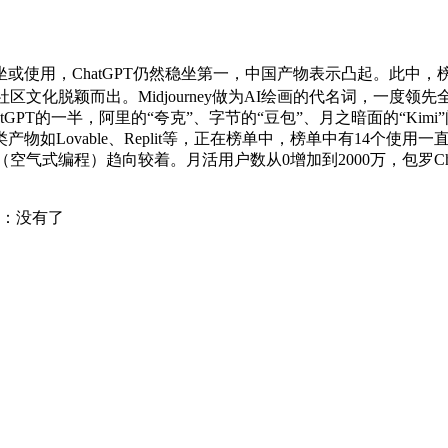
用，ChatGPT仍然稳坐第一，中国产物表示凸起。此中，榜单
区文化脱颖而出。Midjourney做为AI绘画的代名词，一度
atGPT的一半，阿里的“夸克”、字节的“豆包”、月之暗面的“Kim
如Lovable、Replit等，正在榜单中，榜单中有14个使用
气式编程）趋向较着。月活用户数从0增加到2000万，包罗ChatGPT、C
：没有了