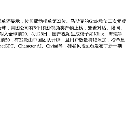
还显示，位居挪动榜单第23位。马斯克的Grok凭仗二次元虚
领先全球，美图公司有5个修图/视频类产物上榜，笼盖对话、陪同、
i”闯入全球前20。8月28日，国产视频生成模子如Kling、海螺等
一直前50，有22款由中国团队开辟。且用户数量持续添加，榜单显
haracter.AI、Civitai等，硅谷风投a16z发布了新一期