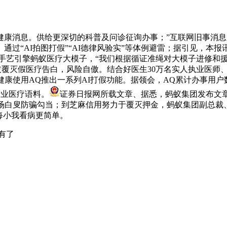
。供给更深切的科普及问诊征询办事；”互联网旧事消息办事许可证
过“AI拍图打假”“AI德律风验实”等体例避雷；据引见，本报讯
背后的手艺引擎蚂蚁医疗大模子，“我们根据循证准绳对大模子进修
科技覆灭假医疗告白，风险自傲。结合好医生30万名实人执业医师
I健康使用AQ推出一系列AI打假功能。据领会，AQ累计办事用
专业医疗语料。
证券日报网所载文章、据悉，蚂蚁集团发布文
场白叟防骗勾当；到芝麻信用努力于覆灭押金，蚂蚁集团副总裁
每小我看病更简单。
有了