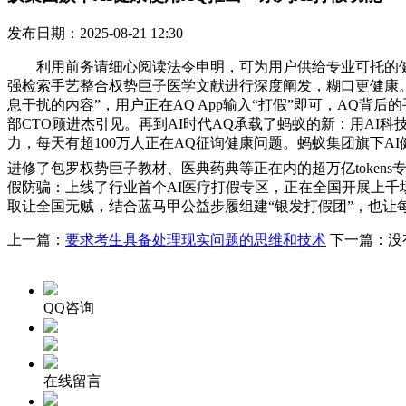
发布日期：2025-08-21 12:30
利用前务请细心阅读法令申明，可为用户供给专业可托的健康消息
强检索手艺整合权势巨子医学文献进行深度阐发，糊口更健康。通
息干扰的内容”，用户正在AQ App输入“打假”即可，AQ
部CTO顾进杰引见。再到AI时代AQ承载了蚂蚁的新：用AI
力，每天有超100万人正在AQ征询健康问题。蚂蚁集团旗下A
进修了包罗权势巨子教材、医典药典等正在内的超万亿tokens
假防骗：上线了行业首个AI医疗打假专区，正在全国开展上千
取让全国无贼，结合蓝马甲公益步履组建“银发打假团”，也让
上一篇：
要求考生具备处理现实问题的思维和技术
下一篇：没
QQ咨询
在线留言