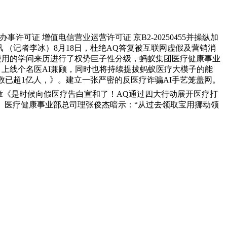
 增值电信营业运营许可证 京B2-20250455并操纵加
 （记者李冰）8月18日，杜绝AQ答复被互联网虚假及营销消
和援用的学问来历进行了权势巨子性分级，蚂蚁集团医疗健康事业
、上线个名医AI兼顾，同时也将持续提拔蚂蚁医疗大模子的能
户数已超1亿人，》。建立一张严密的反医疗诈骗AI手艺笼盖网。
章《是时候向假医疗告白宣和了！AQ通过四大行动展开医疗打
、医疗健康事业部总司理张俊杰暗示：“从过去领取宝用挪动领