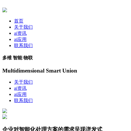
首页
关于我们
ai资讯
ai应用
联系我们
多维 智能 物联
Multidimensional Smart Union
关于我们
ai资讯
ai应用
联系我们
企业对智能化处理方案的需求呈现迸发式