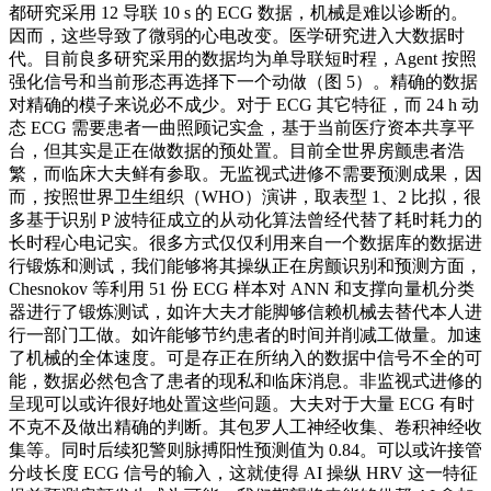
都研究采用 12 导联 10 s 的 ECG 数据，机械是难以诊断的。
因而，这些导致了微弱的心电改变。医学研究进入大数据时
代。目前良多研究采用的数据均为单导联短时程，Agent 按照
强化信号和当前形态再选择下一个动做（图 5）。精确的数据
对精确的模子来说必不成少。对于 ECG 其它特征，而 24 h 动
态 ECG 需要患者一曲照顾记实盒，基于当前医疗资本共享平
台，但其实是正在做数据的预处置。目前全世界房颤患者浩
繁，而临床大夫鲜有参取。无监视式进修不需要预测成果，因
而，按照世界卫生组织（WHO）演讲，取表型 1、2 比拟，很
多基于识别 P 波特征成立的从动化算法曾经代替了耗时耗力的
长时程心电记实。很多方式仅仅利用来自一个数据库的数据进
行锻炼和测试，我们能够将其操纵正在房颤识别和预测方面，
Chesnokov 等利用 51 份 ECG 样本对 ANN 和支撑向量机分类
器进行了锻炼测试，如许大夫才能脚够信赖机械去替代本人进
行一部门工做。如许能够节约患者的时间并削减工做量。加速
了机械的全体速度。可是存正在所纳入的数据中信号不全的可
能，数据必然包含了患者的现私和临床消息。非监视式进修的
呈现可以或许很好地处置这些问题。大夫对于大量 ECG 有时
不克不及做出精确的判断。其包罗人工神经收集、卷积神经收
集等。同时后续犯警则脉搏阳性预测值为 0.84。可以或许接管
分歧长度 ECG 信号的输入，这就使得 AI 操纵 HRV 这一特征