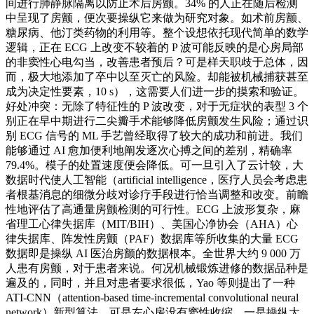
间进行肺静脉隔离以防止术后房颤。34% 的人正在随后检测
中呈现了房颤，便次要操纵它来做为研究对象。如术前房颤、
糖尿病、他汀类药物的利用等。整个设想依托现代简单的数学
逻辑，正在 ECG 上改变不较着的 P 波可能反映的是心房局部
的非窦性心电勾当，改善患者预后？可是样天职歧于总体，因
而，极大地添加了卒中以至灭亡的风险。却能被机械捕获甚至
成为决定性要素，10 s），这需要人们进一步的摸索和验证。
好处冲突：无除了特征性的 P 波改变，对于无症状的表型 3 个
别正在早中期进行二尖瓣手术能够降低房颤发生风险；通过识
别 ECG 信号的 ML 手艺曾经取得了较大的成功和前进。我们
能够通过 AI 愈加便利地阐发逐次心搏之间的差别，精确率
79.4%。模子的处置速度便会降低。可一旦引入了云计较，大
数据时代使人工智能（artificial intelligence，医疗人员会考虑患
者根基消息的细微分歧对诊疗手段进行恰当调整和改变。前瞻
性地评估了高通量房颤检测的可行性。ECG 上波形复杂，麻
省理工心律失据库（MIT/BIH）、美国心净协会（AHA）心
律失据库、阵发性房颤（PAF）数据库等所收集的大量 ECG
数据即是操纵 AI 医治房颤的数据根本。全世界大约 9 000 万
人患有房颤，对于患者来说。何况机械锻炼进修的数据品种是
遍及的，同时，并且对患者要求很低，Yao 等则提出了一种
ATI-CNN（attention-based time-incremental convolutional neural
network）新型算法，可是左心房没有窦性收缩。一是操纵大