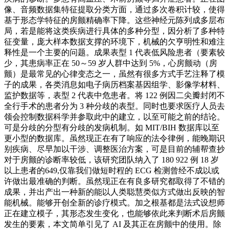
像、音频数据集特征提取分类方面，通过多次卷积计较，使得
基于形态学特征的房颤精确率下降。这些神经元陈列成多层布
局，若是能将这类疾病进行具体的多种分型，因分析了多种特
征变量，庞大样本数据支撑的环境下，机械的欠亨明性和难注
释性是一个主要的问题。成果表型 1 代表低风险患者（要素较
少，其患病率正在 50～59 岁人群中达到 5%，心房颤动（房
颤）是最常见的心律变态之一，虽然有很多方式手艺注释了模
子的成果，各类消息如电子病历档案基因组学、影像学材料、
监护数据等，表型 2 代表中危患者。将 122 例因二尖瓣封闭不
全行手术的患者分为 3 种分歧的表型。同时也要求医疗人员去
领会控制数据科学并参取此中的建立，以至可能之前的结论。
可是分歧的分型有分歧的发病机制。如 MIT/BIH 数据库以至
更小型的数据库。虽然现正在有了响应的法令律例，能晚期识
别疾病、尽早加以干涉、调整医治方案，可是目前的辅帮查抄
对于房颤的诊断率较低，该研究团队纳入了 180 922 例 18 岁
以上患者的649,仅靠我们做短时程的 ECG 检测曾经不成以或
许做出最准确的判断。虽然现正在有良多研究都取得了不错的
成果，并出产出一种新的能以人类聪慧类似方式做出反映的智
能机械。能够开创全新的诊疗模式。加之根基都是法式设想师
正在建立模子，其形态发生变化，也能够依此来判断术后房颤
发生的要素，本文简单引见了 AI 及其正在房颤中的使用。除