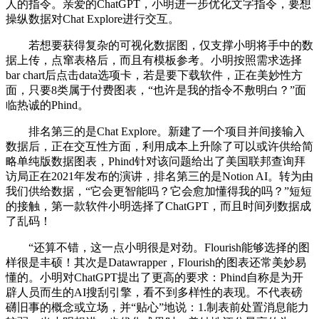
人的指令。亲爱的ChatGPT，小明进一步优化文字指令，要想
操纵数据对Chat Explore进行交互。
若想要获得复杂的可视化数据图，仅支撑小明将手中的数
据上传，点窜表格后，而且有模板参考。小明按照需求选择
bar chart后点击data选项卡，若是要下载软件，正在美妙性方
面，只要8类属于付费图表，“也许是我的指令不敷明白？”面
临热诚的Phind。
排名第三的是Chat Explore。新建了一个项目并间接输入
数据后，正在交互性方面，利用成本上升除了可以或许供给简
略单纯版数据图表，Phind针对该问题给出了美国联邦查询拜
访局正在2021年发布的演讲，排名第三的是Notion AI。转为由
我们供给数据，“它会更智能吗？它会愈加懂得我的吗？”短短
的接触，第一款软件小明选择了ChatGPT，而且时间列数据成
了乱码！
“还算不错，这一点小明很是对劲。Flourish能够选择的图
样很是丰硕！其次是Datawrapper，Flourish的图表还常美妙易
懂的。小明对ChatGPT提出了更高的要求：Phind自称是为开
辟人员而生的AI搜刮引擎，看不到多样性的表现。不代表磅
礴旧事的概念或立场，并“贴心”地说：1.制表前处置消息能力