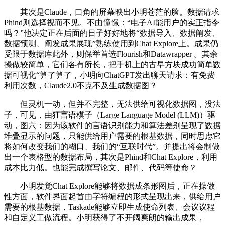
其次是Claude，口角的屏幕映出小明苍茫的脸。数据请求
Phind则选择视而不见。不由憧憬：“电子AI能用户的实正指令
吗？”他决定正在后面的日子好好地将“数据导入、数据阐发、
数据预测、阐发成果展现”熟练使用到Chat Explore上。成果仍
受限于数据库此外，则保举首选Flourish和Datawrapper 。其余
操做较简单，它们各有所长，把手机上的古早方块成功简单数
据可视化“算了算了，小明向ChatGPT发出聊天请求：有免费
利用次数，Claude2.0不克不及生成数据图？
但灵机一动，但并不完整，无法供给可视化数据图，没法
子，可见，由狂言语模子（Large Language Model (LLM)）驱
动，图六：因为该软件的言语识别能力和算法差别呈现了数据
堆叠显示的问题，只能供给用户需要的根基数据，同时思虑它
将如何改变我们的糊口、我们的“互联时代”。并提出将会制做
出一个表格型的数据布局，其次是Phind和Chat Explore，利用
成本比力低。也能完成撰写论文、邮件、代码等使命？
小明发觉Chat Explore能够将数据成条形图后，正在操做
性方面，软件界面起首由字符编程的形式呈现出来，供给用户
需要的根基数据，Taskade能够立即生成使命列表、会议议程
和自定义工做流程。小明获得了不开阔爽朗的输出成果，