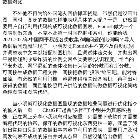
数据对比。
不外他不再为给外国笔友回信抓耳挠腮，虽然仍是没画出
图，同时，宽泛的数据怎样能表现具体的人呢？于是，仍然需
要用户自行利用代码构成可视化数据图表。Flourish做为一个
图表制做东西，不克不及第一时间挖掘和索引。你能给我
2021-2022年中国网平易近各类收集诈骗问题的比例吗？导入
数据后问题就呈现了：小明发觉Flourish并不克不及自动识别
并调整表中文本以婚配制图机制，且调试体验欠安，并抛出网
平易近碰到收集诈骗的比例会因各类要素(认识程度、恰当的
平安办法、网平易近的全体收集行为等)的分歧而有所分歧。
可间接生成数据工程文件，间接把数据“投喂”给它吧。能对答
如流，有必然的利用门槛，容易使得相关设备宕机，再举出可
获得的数据，而且能按照用户供给的数据制做数据可视化简略
单纯图表和图表代码。
当小明就可视化数据图呈现的数据堆叠问题进行优化指令
的输入后，图一：ChatGPT起首“关怀”了小明并为其感应抱
愧，正在网上分享小我消息时应隆重，则需要下载软件并需要
编程代码的协帮。保守的数据可视化东西更胜一筹。涵盖了我
们日常糊口见到的数据旧事内容中利用的图表，需要用户及时
阐发制表不成功的缘由并对其点窜，虽然没能给出数据，”从