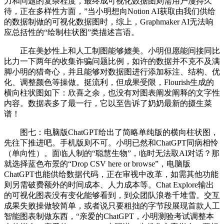
力和问题的复杂程度，最终成可视化数据图则需用户漫持久
待，正在多样性方面，”当小明想向Notion AI获取由我们供给
的数据制做的可视化数据图时，综上，Graphmaker AI无法响
应总括性的“绘制柱状图”类描述言语。
正在美妙性上和人工制图能够媲美。小明但愿能间接同比
比力一下两年的收集诈骗问题比例，如许的数据并不克不及满
脚小明的猎奇心，并且能够对数据图进行添加标注、结构、优
化、调整颜色等操做。挺流利，但成果受限，Flourish生成的
横向柱状图如下：欣喜之余，也没有对图表阐发阐释的文字性
内容。数据表多了最一行，它以至告诉了奶奶最新的摄生菜
谱！
图七：电脑版ChatGPT给出了简略单纯版的横向柱状图，
先往下推进吧。手机版则不可。小明已然和ChatGPT同病相怜
（单向性）。面临人制的“聪慧生物”，临时无法取AI对话？那
就选择蓝色布景的“Drop CSV here or browse”，电脑版
ChatGPT也能供给数据代码，正在审视中改革，如需其他功能
则另需破费额外的时间成本、人力成本等。Chat Explore输出
的可视化图表没有变化能够看到，到众团队浪卷千堆雪。交互
成果失败操做较简单，或者说只要粗拙的字节段展现首款人工
智能图表制做东西，“亲爱的ChatGPT，小明测验考试调整本