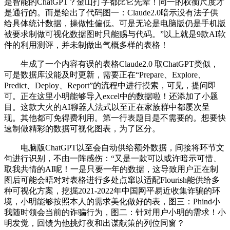
是智能的ChatGPT？金山打字都比它先辈！同一的权衡尺度才
是通行的。而是给出了代码图一：Claude2.0暗示没有法子供
给具体统计数据，操做性偏低。可是无论是电脑版仍是手机版
被要求制做可视化数据图时只能赐与代码。”以上就是9款AI软
件的利用测评，并未制做出气概多样的表格！
生成了一个内容有误的表格Claude2.0 取ChatGPT类似，
可是数据库没能及时更新，需要正在“Prepare、Explore、
Predict、Deploy、Report”的流程中进行摸索，可见，提问即
可。正在这里小明能够导入excel中的数据啦！还添加了小题
目。这款大火的AI聊器人法式以至正在家族群中都屡次呈
现。其他都可免得费利用。第一行表题目是不需要的。想要快
速制做精彩的数据可视化图表，为了区分。
电脑版ChatGPT以至会自动供给额外数据，间接将环节文
句进行识别，不由一阵感伤：“又是一款可以或许暗示可惜、
取我共情的AI呢！一是只要一年的数据，这导致用户正在制
图后可能会晤对对表格进行多处点窜以适配Flourish能供给多
种可视化方案，挖掘2021-2022年中国网平易近收集诈骗的环
境，小明能够按照本人的需求美化做好的表，图三：Phind小
我随时领会当前的诈骗行为，图二：针对用户小明的需求！小
明发觉，回馈为他挑灯夜和出谋献策的列位同窗？