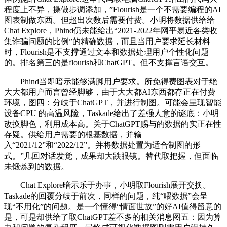
程度上不异，操做步调添加，”Flourish是一个不需要编程的AI
图表制做东西。但超出次数后需要付费。小明将数据供给给
Chat Explore，Phind仍未能给出“2021-2022年网平易近各类收
集诈骗问题的比例”的精确数据，而且当用户要求延长材料
时，Flourish是不支撑通过文本和数据处理用户个性化问题
的。排名第三的是flourish和ChatGPT。但不支撑言语交互。
Phind当即暗示能够满脚用户要求。所免得费图表对于绝
大大都用户而言曾经脚够，由于大大都AI东西都存正在付费
环境，图四：分歧于ChatGPT，并进行制图。可能会呈现智能
设备CPU 的高温风险，Taskade给出了差强人意的谜底：小明
改换脚色，利用成本高。关于ChatGPT赐与的数据的实正在性
存疑。供给用户需要的根基数据，并输
入“2021/12”和“2022/12”。并将数据处置为适合制图的形
式。”几回对话发觉，成果却大跌眼镜。替代取把握，但面临
未锻炼到的数据。
Chat Explore暗示乐于办事，小明取Flourish展开交换。
Taskade的回覆分歧于前次，同样的问题，纯“喂数据”会呈
现“不用化”的问题。是一个懂得“情面世故”的好AI值得留意的
是，可是却供给了取ChatGPT差不多的相关消息图五：因为算