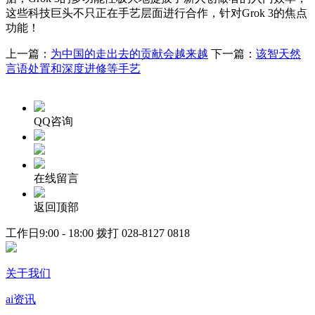
这些科技巨头不只正在手艺层面进行合作，针对Grok 3的焦点
功能！
上一篇：
为中国的走出去的贡献会越来越
下一篇：
该智天然
言语处置和深度进修等手艺
QQ咨询
在线留言
返回顶部
工作日9:00 - 18:00 拨打
028-8127 0818
关于我们
ai资讯