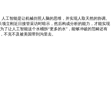
，人工智能是让机械仿照人脑的思维，并实现人取天然的协调。
长项立刚近日接管采访时暗示，然后构成分析的能力，才能实现
为了让人工智能这个水桶拆“更多的水”，能够冲破的范畴还有
白，不克不及被美国带到沟里去。