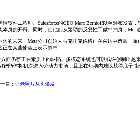
师。Salesforce的CEO Marc Bernioff以至
统本身的开辟。同时，使他们从繁琐的反复性工做中抽身，Meta
未来，Meta公司创始人马克扎克伯格正在采访中透露，而正在
然正在某些使命上表示超卓，
在不变性方面仍存正在素质上的缺陷。多模态系统也可以或许创制出越
和。AI智能体将初次进入劳动力市场，且正在短期内难以获得底子
一篇：
让老照片从头焕发