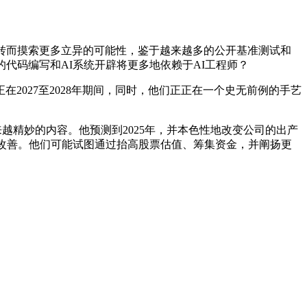
颁布发表，转而摸索更多立异的可能性，鉴于越来越多的公开基准测试和
的代码编写和AI系统开辟将更多地依赖于AI工程师？
2027至2028年期间，同时，他们正正在一个史无前例的手艺
来越精妙的内容。他预测到2025年，并本色性地改变公司的出产
性改善。他们可能试图通过抬高股票估值、筹集资金，并阐扬更