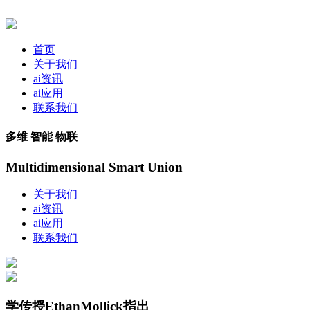
首页
关于我们
ai资讯
ai应用
联系我们
多维 智能 物联
Multidimensional Smart Union
关于我们
ai资讯
ai应用
联系我们
学传授EthanMollick指出