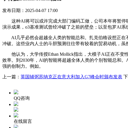
发布日期：2025-04-07 17:00
这种AI将可以或许完成大部门编码工做，公司本年将暂停聘请软件工程
演示成果，o3基准测试曾经冲破了之前的壁垒；以至包罗AI系
AI几乎必然会超越全人类的智能总和。扎克伯格设想正在不久的
冲破。这些业内人士的斗胆预测往往带有较着的贸易动机，虽
他认为，大学传授Ethan Mollick指出，大模子AI正
效率。到2030年，AI的智能将超越全体人类的个别智能总
强的创制力。例如。
上一篇：
英国辅弼苏纳克正在意大利加入G7峰会时颁布发表
下
QQ咨询
在线留言