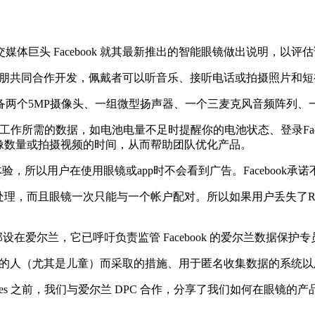
头 Facebook 就其最新推出的智能眼镜做出说明，以评
推出，与雷朋共同合作开发，佩戴者可以听音乐、接听电话或拍摄照片和短视
两个5MP摄像头、一组微型扬声器、一个三麦克风音频阵列、
镜正常工作所需的数据，如电池电量不足时提醒你的电池状态、登录Fac
的图像数量或拍摄视频的时间，从而帮助团队优化产品。
w都是无广告体验，所以用户在使用眼镜或app时不会看到广告。Faceb
，而且眼镜一次只能与一个帐户配对。所以如果用户丢失了Ray B
部设在爱尔兰，它已呼吁负责监管 Facebook 的爱尔兰数据保护专员要
被拍摄的人（尤其是儿童）而采取的措施、用于匿名收集数据的系统
ories 之前，我们与爱尔兰 DPC 合作，分享了我们如何在眼