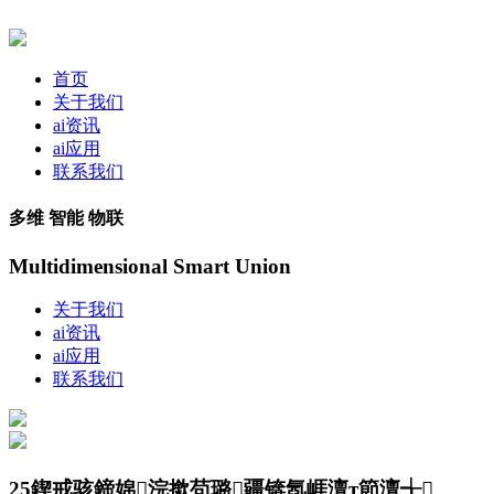
首页
关于我们
ai资讯
ai应用
联系我们
多维 智能 物联
Multidimensional Smart Union
关于我们
ai资讯
ai应用
联系我们
25鍥戒骇鍗婂浣撳苟璐疆锛氬崕澶т節澶╅