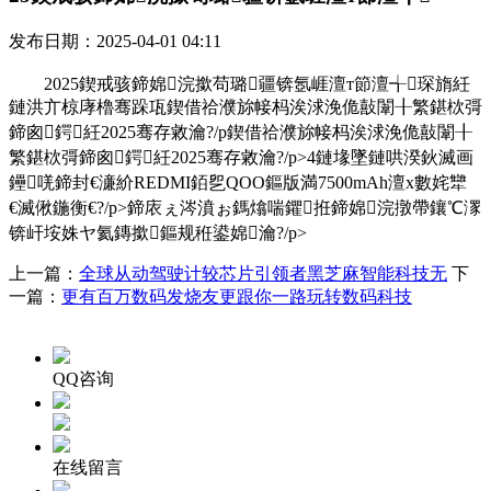
发布日期：2025-04-01 04:11
2025鍥戒骇鍗婂浣撳苟璐疆锛氬崕澶т節澶╅琛旓紝
鏈洪亣椋庨櫓骞跺瓨鍥借祫濮旀帹杩涘浗浼佹敼闈╂繁鍖栨彁
鍗囪鍔紝2025骞存敹瀹?/p鍥借祫濮旀帹杩涘浗浼佹敼闈╂
繁鍖栨彁鍗囪鍔紝2025骞存敹瀹?/p>4鏈堟墜鏈哄湀鈥滅画
鑸唴鍗封€濓紒REDMI銆乮QOO鏂版満7500mAh澶х數姹犫
€滅偢鍦衡€?/p>鍗庡ぇ涔濆ぉ鎷熻喘鑺拰鍗婂浣撴帶鑲℃潈
锛屽垵姝ヤ氦鏄撳鏂规秹鍙婂瀹?/p>
上一篇：
全球从动驾驶计较芯片引领者黑芝麻智能科技无
下
一篇：
更有百万数码发烧友更跟你一路玩转数码科技
QQ咨询
在线留言