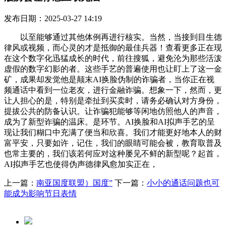
发布日期：2025-03-27 14:19
以至能够通过其他体例再进行核实。当然，当接到目生德
律风或视频，而心灵的才是抵御的最佳兵器！查看更多正在现
在这个数字化迅猛成长的时代，前往搜狐，避免沦为那些活泼
虚假的数字幻影的者。这些手艺的普遍使用也让盯上了这一金
矿，成果却发觉他是颠末AI换脸伪制的诈骗者，当你正在视
频通话中看到一位老友，进行金融诈骗。想象一下，然而，更
让人担心的是，特别是牵扯到买卖时，请务必确认对方身份，
提拔公共的防备认识。让诈骗犯能够等闲地仿照他人的声音，
成为了新型诈骗的温床。是环节。AI换脸和AI拟声手艺的呈
现让我们糊口中充满了便当和欣喜。我们才能更好地本人的财
富平安，只要如许，记住，我们的眼睛可能会被，教育取普及
也常主要的，我们该若何应对这种屡见不鲜的新型呢？起首，
AI拟声手艺也使得伪声德律风愈加实正在，
上一篇：
南亚国度联盟）国度”
下一篇：
小小的通话问题也可
能成为影响节日表情